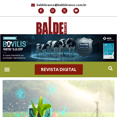
baldebranco@baldebranco.com.br
REVISTA DIGITAL