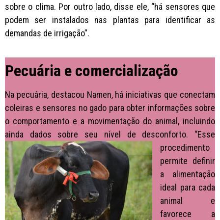
sobre o clima. Por outro lado, disse ele, “há sensores que
podem ser instalados nas plantas para identificar as
demandas de irrigação”.
Pecuária e comercialização
Na pecuária, destacou Namen, há iniciativas que conectam
coleiras e sensores no gado para obter informações sobre
o comportamento e a movimentação do animal, incluindo
ainda dados sobre seu nível de desconforto.
“Esse
procedimento
permite definir
a alimentação
ideal para cada
animal e
favorece a