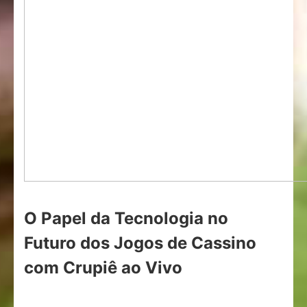
O Papel da Tecnologia no
Futuro dos Jogos de Cassino
com Crupiê ao Vivo