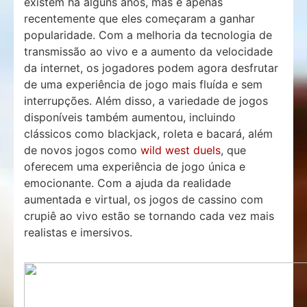
existem há alguns anos, mas é apenas
recentemente que eles começaram a ganhar
popularidade. Com a melhoria da tecnologia de
transmissão ao vivo e a aumento da velocidade
da internet, os jogadores podem agora desfrutar
de uma experiência de jogo mais fluída e sem
interrupções. Além disso, a variedade de jogos
disponíveis também aumentou, incluindo
clássicos como blackjack, roleta e bacará, além
de novos jogos como
wild west duels
, que
oferecem uma experiência de jogo única e
emocionante. Com a ajuda da realidade
aumentada e virtual, os jogos de cassino com
crupiê ao vivo estão se tornando cada vez mais
realistas e imersivos.