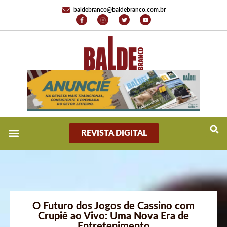
baldebranco@baldebranco.com.br
REVISTA DIGITAL
REVISTA DIGITAL
TV BALDE BRANCO
FALE CONOSCO
O Futuro dos Jogos de Cassino com
Crupiê ao Vivo: Uma Nova Era de
Entretenimento