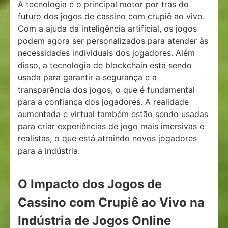
A tecnologia é o principal motor por trás do
futuro dos jogos de cassino com crupiê ao vivo.
Com a ajuda da inteligência artificial, os jogos
podem agora ser personalizados para atender às
necessidades individuais dos jogadores. Além
disso, a tecnologia de blockchain está sendo
usada para garantir a segurança e a
transparência dos jogos, o que é fundamental
para a confiança dos jogadores. A realidade
aumentada e virtual também estão sendo usadas
para criar experiências de jogo mais imersivas e
realistas, o que está atraindo novos jogadores
para a indústria.
O Impacto dos Jogos de
Cassino com Crupiê ao Vivo na
Indústria de Jogos Online