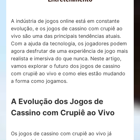
A indústria de jogos online está em constante
evolução, e os jogos de cassino com crupiê ao
vivo são uma das principais tendências atuais.
Com a ajuda da tecnologia, os jogadores podem
agora desfrutar de uma experiência de jogo mais
realista e imersiva do que nunca. Neste artigo,
vamos explorar o futuro dos jogos de cassino
com crupiê ao vivo e como eles estão mudando
a forma como jogamos.
A Evolução dos Jogos de
Cassino com Crupiê ao Vivo
Os jogos de cassino com crupiê ao vivo já