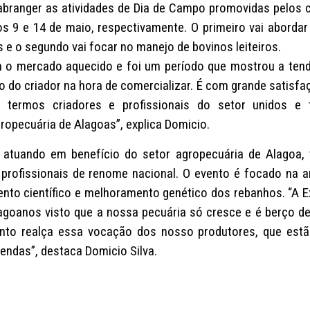
abranger as atividades de Dia de Campo promovidas pelos c
os 9 e 14 de maio, respectivamente. O primeiro vai abordar
 e o segundo vai focar no manejo de bovinos leiteiros.
 o mercado aquecido e foi um período que mostrou a ten
ho do criador na hora de comercializar. É com grande satisfa
termos criadores e profissionais do setor unidos e 
opecuária de Alagoas”, explica Domicio.
atuando em benefício do setor agropecuária de Alagoa, 
profissionais de renome nacional. O evento é focado na 
nto científico e melhoramento genético dos rebanhos. “A 
agoanos visto que a nossa pecuária só cresce e é berço d
vento realça essa vocação dos nosso produtores, que est
endas”, destaca Domicio Silva.