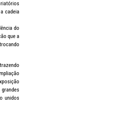
riatórios
 a cadeia
dência do
ção que a
trocando
trazendo
ampliação
Exposição
e grandes
ão unidos