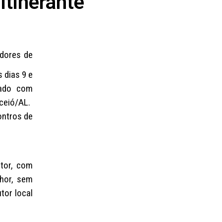
itinerante
adores de
 dias 9 e
mado com
ceió/AL.
ontros de
tor, com
hor, sem
tor local