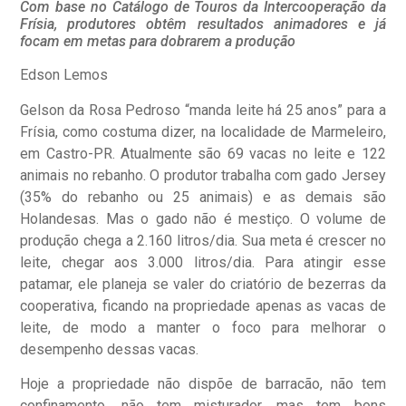
Com base no Catálogo de Touros da Intercooperação da
Frísia, produtores obtêm resultados animadores e já
focam em metas para dobrarem a produção
Edson Lemos
Gelson da Rosa Pedroso “manda leite há 25 anos” para a
Frísia, como costuma dizer, na localidade de Marmeleiro,
em Castro-PR. Atualmente são 69 vacas no leite e 122
animais no rebanho. O produtor trabalha com gado Jersey
(35% do rebanho ou 25 animais) e as demais são
Holandesas. Mas o gado não é mestiço. O volume de
produção chega a 2.160 litros/dia. Sua meta é crescer no
leite, chegar aos 3.000 litros/dia. Para atingir esse
patamar, ele planeja se valer do criatório de bezerras da
cooperativa, ficando na propriedade apenas as vacas de
leite, de modo a manter o foco para melhorar o
desempenho dessas vacas.
Hoje a propriedade não dispõe de barracão, não tem
confinamento, não tem misturador, mas tem bons