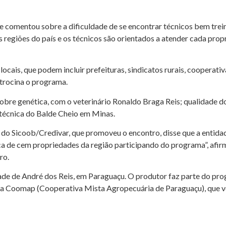
e comentou sobre a dificuldade de se encontrar técnicos bem trein
 regiões do país e os técnicos são orientados a atender cada pro
cais, que podem incluir prefeituras, sindicatos rurais, cooperativ
trocina o programa.
bre genética, com o veterinário Ronaldo Braga Reis; qualidade do
e técnica do Balde Cheio em Minas.
 do Sicoob/Credivar, que promoveu o encontro, disse que a entida
ca de cem propriedades da região participando do programa”, afirm
ro.
ade de André dos Reis, em Paraguaçu. O produtor faz parte do pro
 Coomap (Cooperativa Mista Agropecuária de Paraguaçu), que vem 