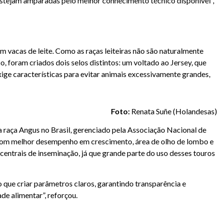
 estejam amparadas pelo melhor conhecimento técnico disponível”,
em vacas de leite. Como as raças leiteiras não são naturalmente
, foram criados dois selos distintos: um voltado ao Jersey, que
ge características para evitar animais excessivamente grandes,
Foto:
Renata Suñe (Holandesas)
raça Angus no Brasil, gerenciado pela Associação Nacional de
les com melhor desempenho em crescimento, área de olho de lombo e
entrais de inseminação, já que grande parte do uso desses touros
que criar parâmetros claros, garantindo transparência e
de alimentar”, reforçou.