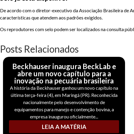
De acordo com o diretor-executivo da Associação Brasileira de An
características que atendem aos padrões exigidos.
Os reprodutores com selo podem ser localizados na consulta púb
Posts Relacionados
Beckhauser inaugura BeckLab e
abre um novo capítulo para a
inovação na pecuária brasileira
A história da Beckhauser ganhou um novo capítulo na
última terça-feira (4), em Maringá (PR). Reconhecida
nacionalmente pelo desenvolvimento de
equipamentos para manejo e contenção bovina, a
empresa inaugurou oficialmente...
LEIA A MATÉRIA