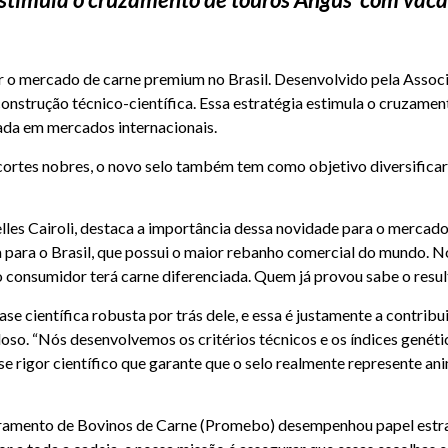
car o mercado de carne premium no Brasil. Desenvolvido pela
Associ
nstrução técnico-científica. Essa estratégia estimula o cruzament
iada em mercados internacionais.
cortes nobres, o novo selo também tem como objetivo diversificar
lles Cairoli, destaca a importância dessa novidade para o mercado
a para o Brasil, que possui o maior rebanho comercial do mundo. N
o consumidor terá carne diferenciada. Quem já provou sabe o result
se científica robusta por trás dele, e essa é justamente a contrib
doso
. “Nós desenvolvemos os critérios técnicos e os índices genét
 rigor científico que garante que o selo realmente represente anim
amento de Bovinos de Carne (
Promebo
) desempenhou papel estra