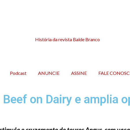
Podcast
ANUNCIE
ASSINE
FALE CONOS
o Beef on Dairy e amplia 
 estimula o cruzamento de touros Angus com vacas