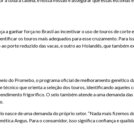
r a toda a cadeia, e nossa missão é assegurar que essas escolhas
ça a ganhar força no Brasil ao incentivar o uso de touros de corte 
entificar os touros mais adequados para esse cruzamento. Para isso
o porte reduzido das vacas, e outro ao Holandês, que também exi
eio do Promebo, o programa oficial de melhoramento genético da 
dice técnico que orienta a seleção dos touros, identificando aque
rendimento frigorífico. O selo também atende a uma demanda das c
o.
lo nasce de uma demanda do próprio setor. “Nada mais fizemos do 
ética Angus. Para o consumidor, isso significa confiança e qualida