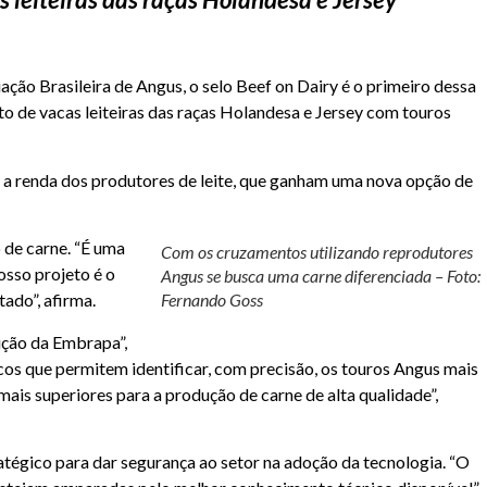
ação Brasileira de Angus
, o selo Beef on Dairy é o primeiro dessa
o de vacas leiteiras das raças Holandesa e Jersey com touros
 a renda dos produtores de leite, que ganham uma nova opção de
 de carne. “É uma
Com os cruzamentos utilizando reprodutores
osso projeto é o
Angus se busca uma carne diferenciada – Foto:
ado”, afirma.
Fernando Goss
uição da Embrapa”,
icos que permitem identificar, com precisão, os touros Angus mais
ais superiores para a produção de carne de alta qualidade”,
tégico para dar segurança ao setor na adoção da tecnologia. “O