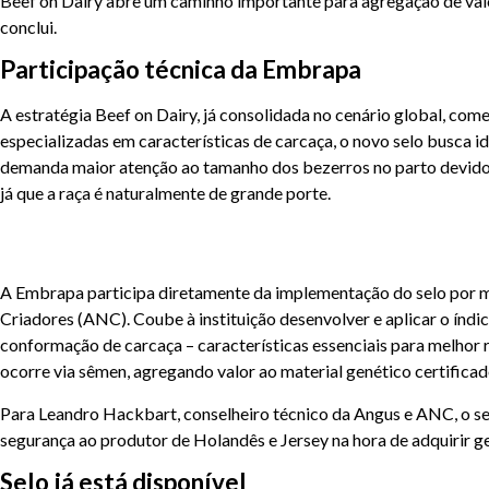
Beef on Dairy abre um caminho importante para agregação de valo
conclui.
Participação técnica da Embrapa
A estratégia Beef on Dairy, já consolidada no cenário global, come
especializadas em características de carcaça, o novo selo busca id
demanda maior atenção ao tamanho dos bezerros no parto devido a
já que a raça é naturalmente de grande porte.
A Embrapa participa diretamente da implementação do selo por m
Criadores (
ANC
). Coube à instituição desenvolver e aplicar o ín
conformação de carcaça – características essenciais para melhor 
ocorre via sêmen, agregando valor ao material genético certificad
Para Leandro Hackbart, conselheiro técnico da Angus e ANC, o se
segurança ao produtor de Holandês e Jersey na hora de adquirir gen
Selo já está disponível