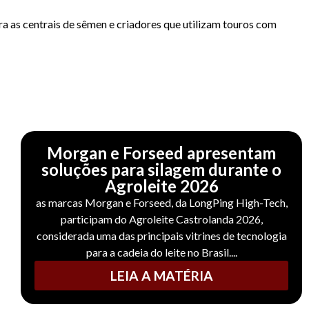
a as centrais de sêmen e criadores que utilizam touros com
Morgan e Forseed apresentam
soluções para silagem durante o
Agroleite 2026
as marcas Morgan e Forseed, da LongPing High-Tech,
participam do Agroleite Castrolanda 2026,
considerada uma das principais vitrines de tecnologia
para a cadeia do leite no Brasil....
LEIA A MATÉRIA