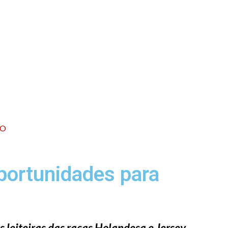
CO
oportunidades para
 leiteiras das raças Holandesa e Jersey