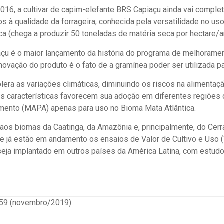
16, a cultivar de capim-elefante BRS Capiaçu ainda vai complet
os à qualidade da forrageira, conhecida pela versatilidade no us
ca (chega a produzir 50 toneladas de matéria seca por hectare/a
çu é o maior lançamento da história do programa de melhoramen
inovação do produto é o fato de a gramínea poder ser utilizada p
olera as variações climáticas, diminuindo os riscos na alimentaç
as características favorecem sua adoção em diferentes regiões do
cimento (MAPA) apenas para uso no Bioma Mata Atlântica.
 aos biomas da Caatinga, da Amazônia e, principalmente, do Cerr
ue já estão em andamento os ensaios de Valor de Cultivo e Us
eja implantado em outros países da América Latina, com estudo
 659 (novembro/2019)