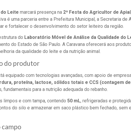
 do Leite
marcará presença na
2ª Festa do Agricultor de Apiaí
ativa é uma parceria entre a Prefeitura Municipal, a Secretaria de
iar e fortalecer o desenvolvimento do setor leiteiro da região.
estrutura do
Laboratório Móvel de Análise da Qualidade do L
imento do Estado de São Paulo. A Caravana oferecerá aos produto
lhoria da qualidade do leite e da nutrição animal.
ço do produtor
tá equipado com tecnologias avançadas, com apoio de empre
rdura, proteína, lactose, sólidos totais e CCS (contagem de
s, fundamentais para a nutrição adequada do rebanho.
os limpos e com tampa, contendo
50 mL
, refrigeradas e protegid
pontos do silo e armazenar em saco plástico bem fechado, sem 
no campo