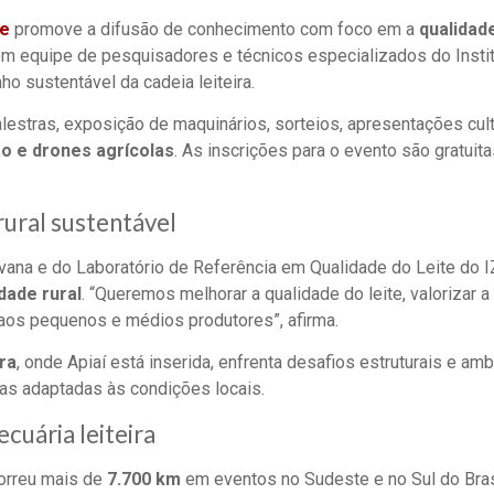
te
promove a difusão de conhecimento com foco em a
qualidade
com equipe de pesquisadores e técnicos especializados do Instit
 sustentável da cadeia leiteira.
alestras, exposição de maquinários, sorteios, apresentações cul
ão e drones agrícolas
. As inscrições para o evento são gratuita
ural sustentável
ravana e do Laboratório de Referência em Qualidade do Leite do 
dade rural
. “Queremos melhorar a qualidade do leite, valorizar a
 aos pequenos e médios produtores”, afirma.
ra
, onde Apiaí está inserida, enfrenta desafios estruturais e 
ias adaptadas às condições locais.
cuária leiteira
orreu mais de
7.700 km
em eventos no Sudeste e no Sul do Bras