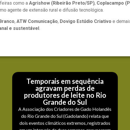
 feiras como a
Agrishow (Ribeirão Preto/SP)
,
Coplacampo (P
omo agente de extensão rural e difusão tecnológica.
 Branco
,
ATW Comunicação
,
Dovigo Estúdio Criativo
e demais
anal e sustentável
.
Temporais em sequência
agravam perdas de
produtores de leite no Rio
Grande do Sul
A Associação dos Criadores de Gado Holandês
do Rio Grande do Sul (Gadolando) relata que
dois eventos climáticos extremos, registrados
em um intervalo de duas semanas, provocaram