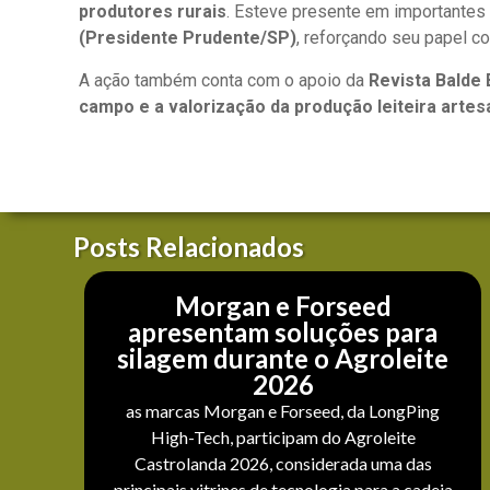
produtores rurais
. Esteve presente em importantes
(Presidente Prudente/SP)
, reforçando seu papel c
A ação também conta com o apoio da
Revista Balde
campo e a valorização da produção leiteira artes
Posts Relacionados
Morgan e Forseed
apresentam soluções para
silagem durante o Agroleite
2026
as marcas Morgan e Forseed, da LongPing
High-Tech, participam do Agroleite
Castrolanda 2026, considerada uma das
principais vitrines de tecnologia para a cadeia