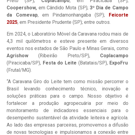
Preto (SP);
Coplacampo
, em Piracicaba (SP);
Coopershow,
em Cândido Mota (SP);
3º Dia de Campo
da Comevap
, em Pindamonhangaba (SP);
Feicorte
2025
, em Presidente Prudente (SP); entre outros.
Em 2024, o Laboratório Móvel da Caravana rodou mais de
4,3 mil quilômetros e esteve presente em diversos
eventos nos estados de São Paulo e Minas Gerais, como
Agrishow
(Ribeirão Preto/SP),
Coplacampo
(Piracicaba/SP),
Festa do Leite
(Batatais/SP),
ExpoFru
(Frutal/MG).
“A Caravana Giro do Leite tem como missão percorrer o
Brasil levando conhecimento técnico, inovação e
soluções práticas para o campo. Nosso objetivo é
fortalecer a produção agropecuária por meio do
monitoramento de indicadores essenciais para o
desempenho sustentável da atividade leiteira e agrícola.
Ao lado das empresas parceiras, promovemos a difusão
de novas tecnologias e impulsionamos a conexão entre