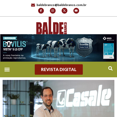
baldebranco@baldebranco.com.br
REVISTA DIGITAL