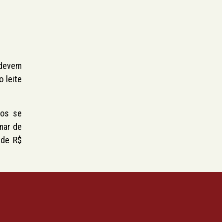
 devem
 leite
ios se
mar de
 de R$