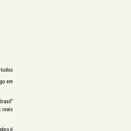
studos
ago em
rasil”
s reais
mbro é