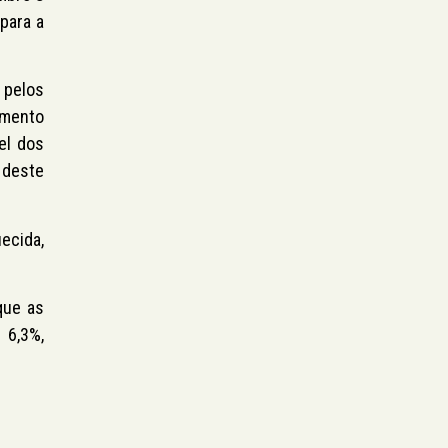
para a
 pelos
emento
el dos
 deste
ecida,
que as
 6,3%,