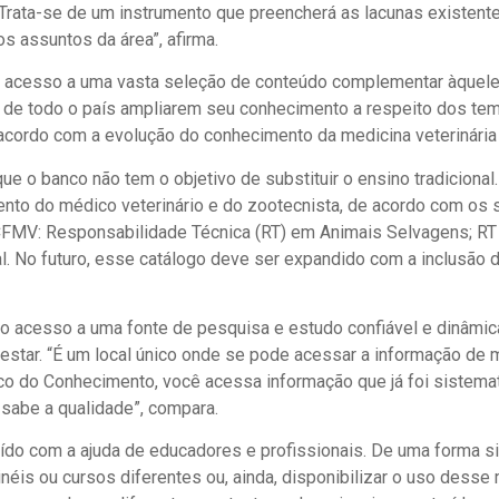
Trata-se de um instrumento que preencherá as lacunas existente
s assuntos da área”, afirma.
is acesso a uma vasta seleção de conteúdo complementar àquele
s de todo o país ampliarem seu conhecimento a respeito dos t
acordo com a evolução do conhecimento da medicina veterinária 
ue o banco não tem o objetivo de substituir o ensino tradicional.
ento do médico veterinário e do zootecnista, de acordo com os 
CFMV: Responsabilidade Técnica (RT) em Animais Selvagens; RT 
l. No futuro, esse catálogo deve ser expandido com a inclusão d
 acesso a uma fonte de pesquisa e estudo confiável e dinâmic
estar. “É um local único onde se pode acessar a informação de 
o do Conhecimento, você acessa informação que já foi sistem
sabe a qualidade”, compara.
ído com a ajuda de educadores e profissionais. De uma forma sim
éis ou cursos diferentes ou, ainda, disponibilizar o uso desse