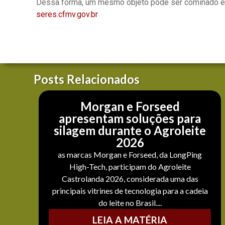
Dessa forma, um mesmo objeto pode ser cominado e a
seres.cfmv.gov.br
Posts Relacionados
Morgan e Forseed
apresentam soluções para
silagem durante o Agroleite
2026
as marcas Morgan e Forseed, da LongPing
High-Tech, participam do Agroleite
Castrolanda 2026, considerada uma das
principais vitrines de tecnologia para a cadeia
do leite no Brasil....
LEIA A MATÉRIA