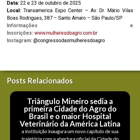
Data:
22 e 23 de outubro de 2025
Local:
Transamerica Expo Center – Av. Dr. Mário Vilas
Boas Rodrigues, 387 – Santo Amaro – São Paulo/SP
Informações e
Inscrições:
www.mulheresdoagro.com.br
Instagram:
@congressodasmulheresdoagro
Posts Relacionados
Triângulo Mineiro sedia a
primeira Cidade do Agro do
Brasil e o maior Hospital
Veterinário da América Latina
a instituição inaugura um novo capítulo de sua
trajetória com a abertura oficial da Cidade do