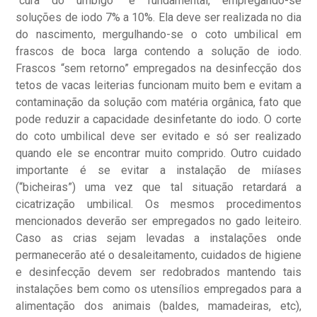
“cura do umbigo” é fundamental, empregando-se
soluções de iodo 7% a 10%. Ela deve ser realizada no dia
do nascimento, mergulhando-se o coto umbilical em
frascos de boca larga contendo a solução de iodo.
Frascos “sem retorno” empregados na desinfecção dos
tetos de vacas leiterias funcionam muito bem e evitam a
contaminação da solução com matéria orgânica, fato que
pode reduzir a capacidade desinfetante do iodo. O corte
do coto umbilical deve ser evitado e só ser realizado
quando ele se encontrar muito comprido. Outro cuidado
importante é se evitar a instalação de miíases
(“bicheiras”) uma vez que tal situação retardará a
cicatrização umbilical. Os mesmos procedimentos
mencionados deverão ser empregados no gado leiteiro.
Caso as crias sejam levadas a instalações onde
permanecerão até o desaleitamento, cuidados de higiene
e desinfecção devem ser redobrados mantendo tais
instalações bem como os utensílios empregados para a
alimentação dos animais (baldes, mamadeiras, etc),