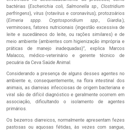
bactérias (
Escherichia coli, Salmonella sp
.,
Clostridium
perfringens
), vírus (rotavírus e coronavírus); protozoários
(
Eimeria sppp. Cryptosporidium spp
.,
Giardia
.);
verminoses, fatores nutricionais (ingestão excessiva de
leite e sucedâneos do leite, ou rações similares) e de
meio ambiente (ambientes com higienização imprópria e
práticas de manejo inadequadas)”, explica Marcos
Malacco, médico-veterinário e gerente técnico de
pecuária da Ceva Saúde Animal.
Considerando a presença de alguns desses agentes no
ambiente e, consequentemente, na flora intestinal dos
animais, as diarreias infecciosas de origem bacteriana e
viral são de difícil diagnóstico e geralmente ocorrem em
associação, dificultando o isolamento de agentes
primários.
Os bezerros diarreicos, normalmente apresentam fezes
pastosas ou aquosas fétidas, às vezes com sangue,