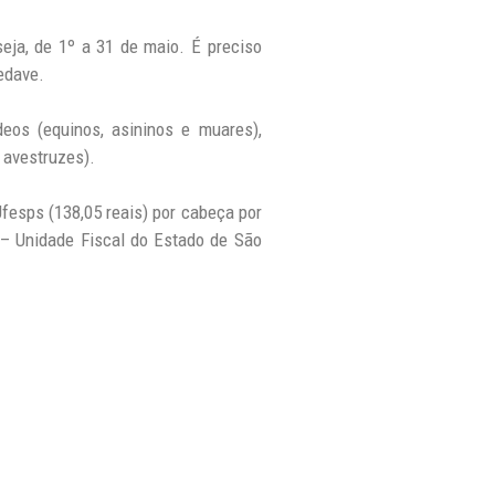
seja, de 1º a 31 de maio. É preciso
edave.
deos (equinos, asininos e muares),
e avestruzes).
Ufesps (138,05 reais) por cabeça por
p – Unidade Fiscal do Estado de São