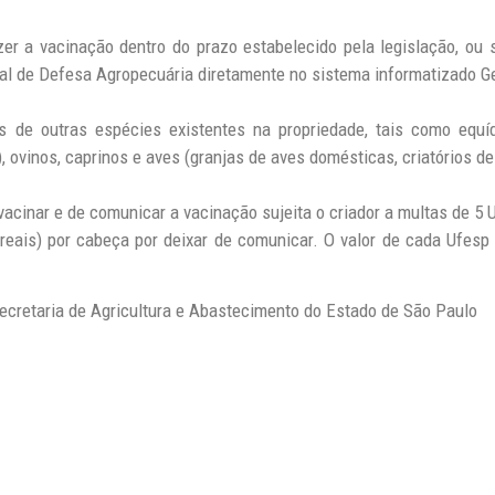
zer a vacinação dentro do prazo estabelecido pela legislação, ou 
ial de Defesa Agropecuária diretamente no sistema informatizado G
s de outras espécies existentes na propriedade, tais como equí
), ovinos, caprinos e aves (granjas de aves domésticas, criatórios d
vacinar e de comunicar a vacinação sujeita o criador a multas de 5 
3 reais) por cabeça por deixar de comunicar. O valor de cada Ufes
cretaria de Agricultura e Abastecimento do Estado de São Paulo