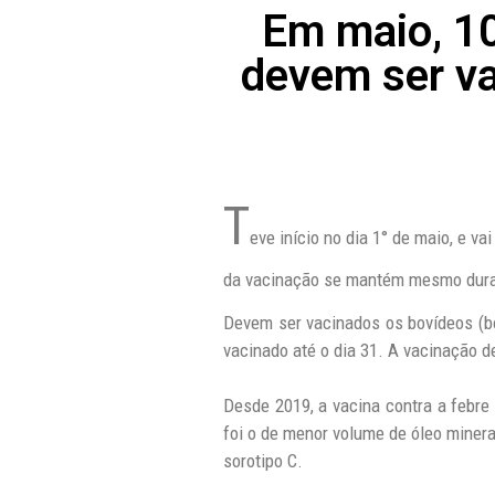
Em maio, 10
devem ser va
T
eve início no dia 1° de maio, e v
da vacinação se mantém mesmo dura
Devem ser vacinados os bovídeos (bo
vacinado até o dia 31. A vacinação d
Desde 2019, a vacina contra a febre
foi o de menor volume de óleo minera
sorotipo C.