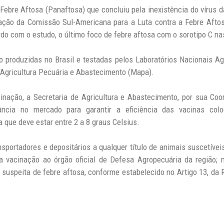
ebre Aftosa (Panaftosa) que concluiu pela inexistência do vírus d
ação da Comissão Sul-Americana para a Luta contra a Febre Afto
do com o estudo, o último foco de febre aftosa com o sorotipo C n
o produzidas no Brasil e testadas pelos Laboratórios Nacionais A
da Agricultura Pecuária e Abastecimento (Mapa).
nação, a Secretaria de Agricultura e Abastecimento, por sua Co
ância no mercado para garantir a eficiência das vacinas col
que deve estar entre 2 a 8 graus Celsius.
nsportadores e depositários a qualquer título de animais suscetíve
a vacinação ao órgão oficial de Defesa Agropecuária da região; m
uspeita de febre aftosa, conforme estabelecido no Artigo 13, da 