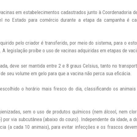
s vacinas em estabelecimentos cadastrados junto à Coordenadoria 
vel no Estado para comércio durante a etapa da campanha é ca
rido pelo criador é transferido, por meio do sistema, para o estoq
. A legislação proíbe o uso de vacinas adquiridas em etapas de vac
ada, deve ser mantida entre 2 e 8 graus Celsius, tanto no transp
 de seu volume em gelo para que a vacina não perca sua eficácia.
escolhido o horário mais fresco do dia, classificando os animais 
ienizadas, sem o uso de produtos químicos (nem álcool, nem cloro
 por via subcutânea (abaixo do couro). Independente da idade, a d
ia (a cada 10 animais), para evitar infecções e os frascos devem