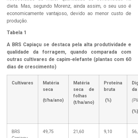
dieta. Mas, segundo Morenz, ainda assim, o seu uso é
economicamente vantajoso, devido ao menor custo de
produção.
Tabela 1
A BRS Capiaçu se destaca pela alta produtividade e
qualidade da forragem, quando comparada com
outras
cultivares de capim-elefante (plantas com 60
dias de crescimento)
Cultivares
Matéria
Matéria
Proteína
Di
seca
seca de
bruta
da
folhas
(t/ha/ano)
(%)
(Pl
(t/ha/ano)
(%
BRS
49,75
21,60
9,10
56