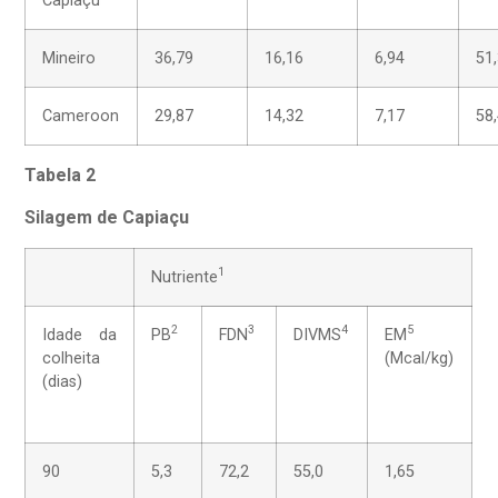
Capiaçu
Mineiro
36,79
16,16
6,94
51
Cameroon
29,87
14,32
7,17
58
Tabela 2
Silagem de Capiaçu
1
Nutriente
2
3
4
5
Idade da
PB
FDN
DIVMS
EM
colheita
(Mcal/kg)
(dias)
90
5,3
72,2
55,0
1,65