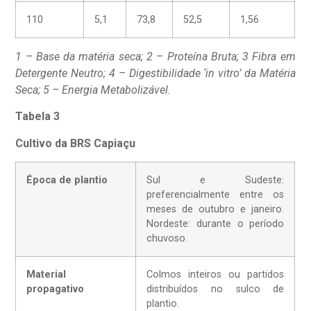
110
5,1
73,8
52,5
1,56
1 – Base da matéria seca; 2 – Proteína Bruta; 3 Fibra em
Detergente Neutro; 4 – Digestibilidade ‘in vitro’ da Matéria
Seca; 5 – Energia Metabolizável.
Tabela 3
Cultivo da BRS Capiaçu
Época de plantio
Sul e Sudeste:
preferencialmente entre os
meses de outubro e janeiro.
Nordeste: durante o período
chuvoso.
Material
Colmos inteiros ou partidos
propagativo
distribuídos no sulco de
plantio.