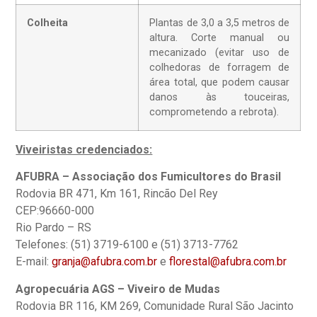
Colheita
Plantas de 3,0 a 3,5 metros de
altura. Corte manual ou
mecanizado (evitar uso de
colhedoras de forragem de
área total, que podem causar
danos às touceiras,
comprometendo a rebrota).
Viveiristas credenciados:
AFUBRA – Associação dos Fumicultores do Brasil
Rodovia BR 471, Km 161, Rincão Del Rey
CEP:96660-000
Rio Pardo – RS
Telefones: (51) 3719-6100 e (51) 3713-7762
E-mail:
granja@afubra.com.br
e
florestal@afubra.com.br
Agropecuária AGS – Viveiro de Mudas
Rodovia BR 116, KM 269, Comunidade Rural São Jacinto