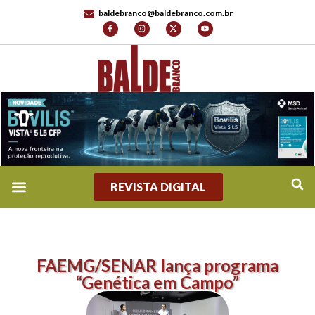
baldebranco@baldebranco.com.br
REVISTA DIGITAL
REVISTA DIGITAL
TV BALDE BRANCO
FALE CONOSCO
FAEMG/SENAR lança programa
“Genética em Campo”