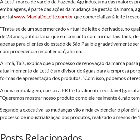
A Letti, marca de varejo da Fazenda Agrindus, uma das maiores prod
embalagens, é parte das ações da mudança de gestão da marca, ago
portal
www.ManiaDeLeite.com.br
que comercializará leite fresco
“Trata-se de um supermercado virtual de leite e derivados, no qu
de 23 anos, publicitária, que em conjunto com a irmã Taís Jank, d
apenas para clientes do estado de São Paulo e gradativamente ser
com procedência reconhecida”, afirma.
A irmã, Taís, explica que o processo de renovação da marca passa 
atual momento da Letti é um divisor de águas para a empresa porq
formas de apresentação dos produtos. “Com isso, podemos oferecer
A nova embalagem, que será PRT e totalmente reciclável (garrafa,
“Queremos mostrar nosso produto como ele realmente é, não temos
Segundo a executiva, as mudanças vão ainda evidenciar o pioneiris
processo de industrialização dos produtos, realizado a menos de 
Posts Relacionados