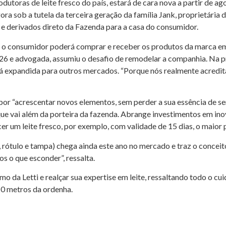
utoras de leite fresco do país, estará de cara nova a partir de ag
ra sob a tutela da terceira geração da família Jank, proprietári
 e derivados direto da Fazenda para a casa do consumidor.
al o consumidor poderá comprar e receber os produtos da marca em
e 26 e advogada, assumiu o desafio de remodelar a companhia. Na p
á expandida para outros mercados. “Porque nós realmente acredita
por “acrescentar novos elementos, sem perder a sua essência de se
ue vai além da porteira da fazenda. Abrange investimentos em inov
 um leite fresco, por exemplo, com validade de 15 dias, o maior 
 rótulo e tampa) chega ainda este ano no mercado e traz o concei
 o que esconder”, ressalta.
mo da Letti e realçar sua expertise em leite, ressaltando todo o 
10 metros da ordenha.