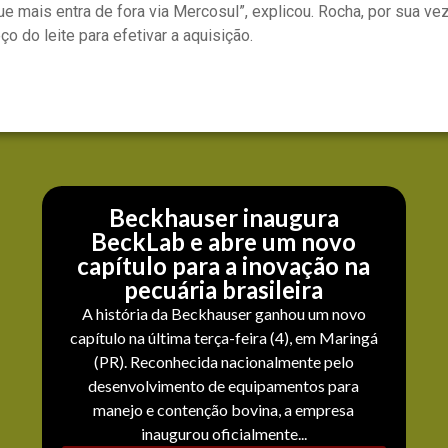
ue mais entra de fora via Mercosul”, explicou. Rocha, por sua ve
 do leite para efetivar a aquisição.
Beckhauser inaugura
BeckLab e abre um novo
capítulo para a inovação na
pecuária brasileira
A história da Beckhauser ganhou um novo
capítulo na última terça-feira (4), em Maringá
(PR). Reconhecida nacionalmente pelo
desenvolvimento de equipamentos para
manejo e contenção bovina, a empresa
inaugurou oficialmente...