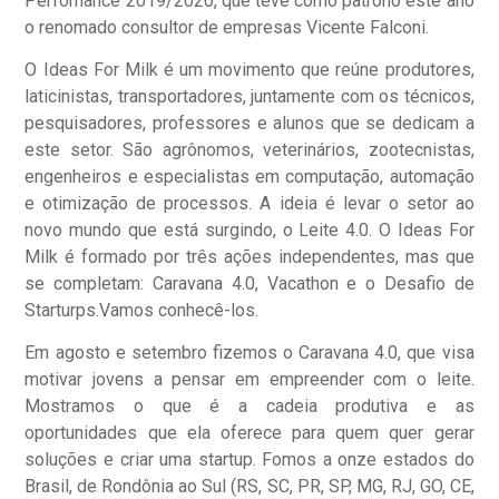
Perfomance 2019/2020, que teve como patrono este ano
o renomado consultor de empresas Vicente Falconi.
O Ideas For Milk é um movimento que reúne produtores,
laticinistas, transportadores, juntamente com os técnicos,
pesquisadores, professores e alunos que se dedicam a
este setor. São agrônomos, veterinários, zootecnistas,
engenheiros e especialistas em computação, automação
e otimização de processos. A ideia é levar o setor ao
novo mundo que está surgindo, o Leite 4.0. O Ideas For
Milk é formado por três ações independentes, mas que
se completam: Caravana 4.0, Vacathon e o Desafio de
Starturps.Vamos conhecê-los.
Em agosto e setembro fizemos o Caravana 4.0, que visa
motivar jovens a pensar em empreender com o leite.
Mostramos o que é a cadeia produtiva e as
oportunidades que ela oferece para quem quer gerar
soluções e criar uma startup. Fomos a onze estados do
Brasil, de Rondônia ao Sul (RS, SC, PR, SP, MG, RJ, GO, CE,