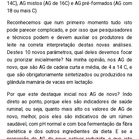
14C), AG mistos (AG de 16C) e AG pré-formados (AG com
18 ou mais C).
Reconhecemos que num primeiro momento tudo isto
pode parecer complicado, e por isso que pesquisadores
e técnicos podem e devem auxiliar os produtores de
leite na correta interpretação destas novas análises.
Destes 10 novos parâmetros, qual deles devemos focar
ou priorizar inicialmente? Na minha opinião, nos AG de
novo, que são AG de cadeia curta e média, de 4 a 14 C, e
que são obrigatoriamente sintetizados ou produzidos na
glândula mamária de vacas em lactação.
Por que este destaque inicial nos AG de novo? Indo
direto ao ponto, porque eles são indicadores de saúde
ruminal, ou seja, quanto mais alto os valores de AG de
novo, melhor, pois eles são indicativos de um rúmen
saudável, com pH normal e com boa fermentação da fibra
dietética e dos outros ingredientes da dieta. E se a
proporção de AG de novo estiver reduzida, o que isto