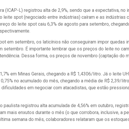
a (ICAP-L) registrou alta de 2,9%, sendo que a expectativa, no 
 leite spot (negociado entre indústrias) caíram e as indústrias
preço do leite spot caiu 6,3% de agosto para setembro, chegand
espectivamente.
t em setembro, os laticínios não conseguiram impor quedas in
em setembro. É importante lembrar que os preços do leite no c
tendência. Dessa forma, os preços de novembro (captação do m
 1,7% em Minas Gerais, chegando a R$ 1,4306/litro. Já o leite U
 0,75% no acumulado do mês, chegando a média de R$ 2,39/litro
dificuldades em negociar com atacadistas, que estão pressiona
do paulista registrou alta acumulada de 4,56% em outubro, regist
 mais enxutos durante o mês (o que corrobora, inclusive, a per
última semana do mês, colaboradores relataram que os estoque