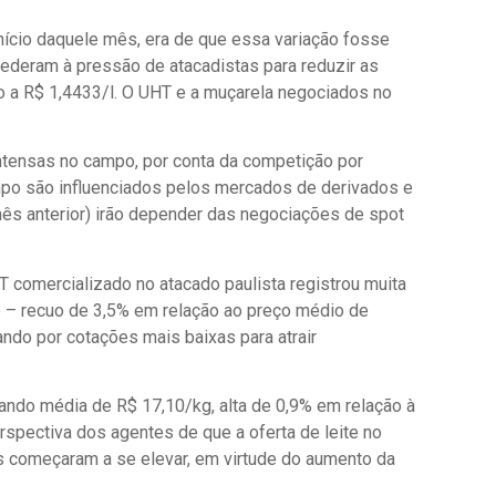
início daquele mês, era de que essa variação fosse
 cederam à pressão de atacadistas para reduzir as
o a R$ 1,4433/l. O UHT e a muçarela negociados no
tensas no campo, por conta da competição por
ampo são influenciados pelos mercados de derivados e
ês anterior) irão depender das negociações de spot
HT comercializado no atacado paulista registrou muita
 – recuo de 3,5% em relação ao preço médio de
ndo por cotações mais baixas para atrair
rando média de R$ 17,10/kg, alta de 0,9% em relação à
spectiva dos agentes de que a oferta de leite no
s começaram a se elevar, em virtude do aumento da