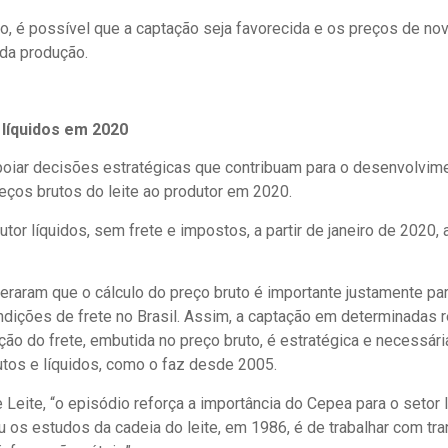
, é possível que a captação seja favorecida e os preços de no
da produção.
líquidos em 2020
iar decisões estratégicas que contribuam para o desenvolvimen
reços brutos do leite ao produtor em 2020.
or líquidos, sem frete e impostos, a partir de janeiro de 2020, a
eiteraram que o cálculo do preço bruto é importante justamente pa
dições de frete no Brasil. Assim, a captação em determinadas re
o do frete, embutida no preço bruto, é estratégica e necessár
utos e líquidos, como o faz desde 2005.
e Leite, “o episódio reforça a importância do Cepea para o set
os estudos da cadeia do leite, em 1986, é de trabalhar com tran