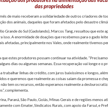
das propriedades
 mês de maio receberam a solidariedade de outros criadores de tod
ação dos animais, daqueles que foram afetados pelo desastre climá
io Grande do Sul (Gadolando), Marcos Tang, ressaltou que este a
a isso. A enormidade de doações que recebemos para o gado leiteiro
is afetadas, principalmente nos Vales, onde realmente tivemos per
a que estes produtores possam continuar na atividade. “Precisamo
 alguns dias ou algumas semanas. Essa recuperação vai longe e o pr
a trabalhar linhas de crédito, com juros baixíssimos e longos, al
ingidos e queremos que realmente as coisas saiam da promessa e ch
 e não tem os recursos, então esperamos realmente a desburocrati
es”, complementa.
ina, Paraná, São Paulo, Goiás, Minas Gerais e de regiões menos at
mente com Emater, Sindicatos Rurais, com apoio da Farsul, e Pref