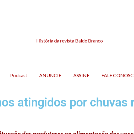
Podcast
ANUNCIE
ASSINE
FALE CONOS
hos atingidos por chuvas
tuação dos produtores na alimentação das vacas