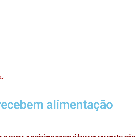
CO
 recebem alimentação
 e agora o próximo passo é buscar reconstrução