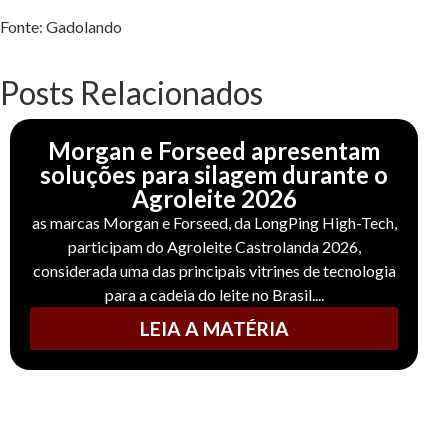
Fonte: Gadolando
Posts Relacionados
Morgan e Forseed apresentam
soluções para silagem durante o
Agroleite 2026
as marcas Morgan e Forseed, da LongPing High-Tech,
participam do Agroleite Castrolanda 2026,
considerada uma das principais vitrines de tecnologia
para a cadeia do leite no Brasil....
LEIA A MATÉRIA