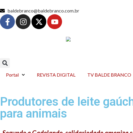
baldebranco@baldebranco.com.br
Portal
REVISTA DIGITAL
TV BALDE BRANCO
Produtores de leite gaúc
para animais
Segundo a Gadolando, solidariedade ameniza si