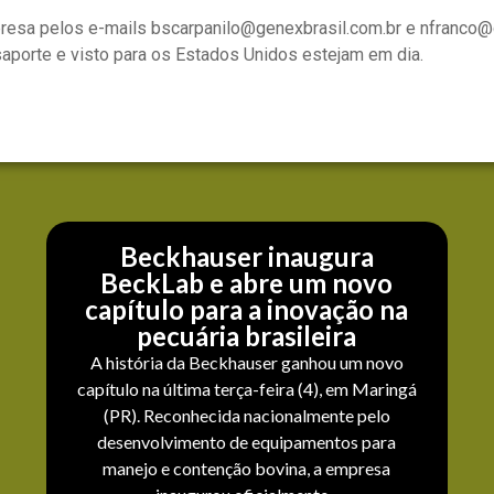
esa pelos e-mails bscarpanilo@genexbrasil.com.br e nfranco@g
aporte e visto para os Estados Unidos estejam em dia.
Beckhauser inaugura
BeckLab e abre um novo
capítulo para a inovação na
pecuária brasileira
A história da Beckhauser ganhou um novo
capítulo na última terça-feira (4), em Maringá
(PR). Reconhecida nacionalmente pelo
desenvolvimento de equipamentos para
manejo e contenção bovina, a empresa