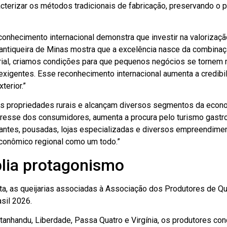
terizar os métodos tradicionais de fabricação, preservando o pa
econhecimento internacional demonstra que investir na valorizaçã
Mantiqueira de Minas mostra que a excelência nasce da combinaç
itorial, criamos condições para que pequenos negócios se torne
igentes. Esse reconhecimento internacional aumenta a credibi
terior.”
as propriedades rurais e alcançam diversos segmentos da econom
resse dos consumidores, aumenta a procura pelo turismo gastro
ntes, pousadas, lojas especializadas e diversos empreendiment
conômico regional como um todo.”
lia protagonismo
a, as queijarias associadas à Associação dos Produtores de Qu
sil 2026.
tanhandu, Liberdade, Passa Quatro e Virgínia, os produtores co