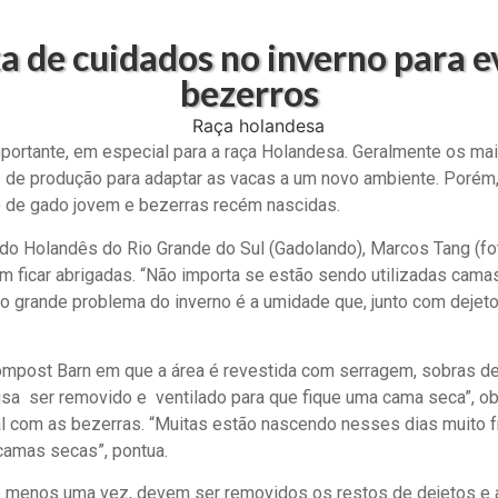
a de cuidados no inverno para e
bezerros
 importante, em especial para a raça Holandesa. Geralmente os 
de produção para adaptar as vacas a um novo ambiente. Porém,
e de gado jovem e bezerras recém nascidas.
o Holandês do Rio Grande do Sul (Gadolando), Marcos Tang (foto
 ficar abrigadas. “Não importa se estão sendo utilizadas camas
 o grande problema do inverno é a umidade que, junto com dejeto
ompost Barn em que a área é revestida com serragem, sobras d
isa ser removido e ventilado para que fique uma cama seca”, o
l com as bezerras. “Muitas estão nascendo nesses dias muito f
camas secas”, pontua.
elo menos uma vez, devem ser removidos os restos de dejetos e a