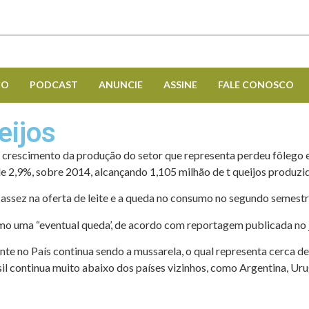
CO
PODCAST
ANUNCIE
ASSINE
FALE CONOSCO
eijos
o crescimento da produção do setor que representa per­deu fôlego
e 2,9%, sobre 2014, alcançando 1,105 milhão de t queijos pro­duzi
cassez na oferta de leite e a queda no consumo no segundo semest
mo uma “eventual queda’, de acordo com reportagem publica­da no 
e no País continua sendo a mussarela, o qual representa cerca de
sil continua muito abaixo dos países vizinhos, como Argentina, Uru