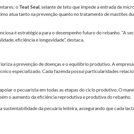
ntares: o
Teat Seal
, selante de teto que impede a entrada de micr
último atua tanto na prevenção quanto no tratamento de mastites d
lenciosa é estratégica para o desempenho futuro do rebanho. “A s
dade, eficiência e longevidade”, destaca.
ioriza a prevenção de doenças e o equilíbrio produtivo. A empresa
co especializado. Cada fazenda possui particularidades relaciona
poiar o pecuarista em todas as etapas do ciclo produtivo. O mane
bém o aumento da eficiência reprodutiva e produtiva do rebanho.
a sustentabilidade da pecuária leiteira, assegurando que cada lac