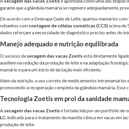
A
secagem das vacas Zoetis
é apontada como uma das etapas ma
garante que a glândula mamária se regenere adequadamente, preve
De acordo com a Embrapa Gado de Leite, quartos mamários com in
rebanhos com
contagem de células somáticas (CCS)
acima de 5
dados reforçam a necessidade de diagnóstico preciso antes do iní
Manejo adequado e nutrição equilibrada
O sucesso da
secagem das vacas Zoetis
está diretamente ligado
auxiliem na redução da produção de leite e na adaptação fisiológic
mamário e para um início de lactação mais eficiente.
Além da nutrição, o uso correto de medicamentos intramamários e 
promovendo a recuperação completa da glândula mamária. Esse cu
Tecnologia Zoetis em prol da sanidade mam
A
secagem das vacas Zoetis
é fortalecida por um portfólio de 
LC
, indicado para o tratamento de mastite clínica em vacas em lac
produção de leite.