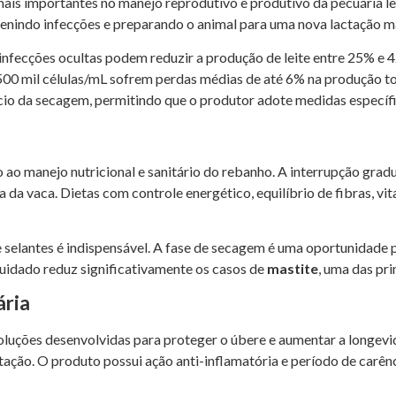
is importantes no manejo reprodutivo e produtivo da pecuária lei
nindo infecções e preparando o animal para uma nova lactação mai
fecções ocultas podem reduzir a produção de leite entre 25% e 4
00 mil células/mL sofrem perdas médias de até 6% na produção to
cio da secagem, permitindo que o produtor adote medidas específi
 ao manejo nutricional e sanitário do rebanho. A interrupção gra
a da vaca. Dietas com controle energético, equilíbrio de fibras, v
selantes é indispensável. A fase de secagem é uma oportunidade p
idado reduz significativamente os casos de
mastite
, uma das pri
ária
soluções desenvolvidas para proteger o úbere e aumentar a longevi
tação. O produto possui ação anti-inflamatória e período de carênc