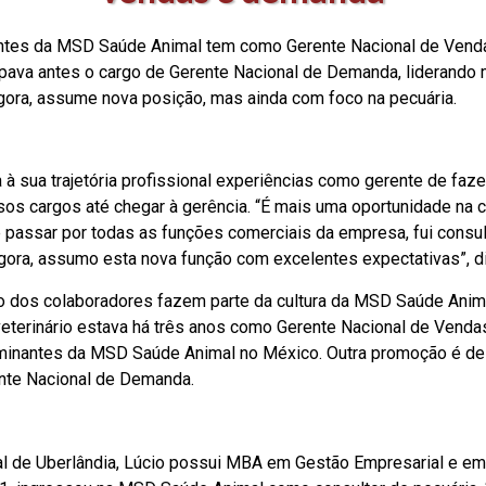
ntes da MSD Saúde Animal tem como Gerente Nacional de Vendas 
cupava antes o cargo de Gerente Nacional de Demanda, liderand
 Agora, assume nova posição, mas ainda com foco na pecuária.
a à sua trajetória profissional experiências como gerente de fa
rsos cargos até chegar à gerência. “É mais uma oportunidade n
e passar por todas as funções comerciais da empresa, fui consult
agora, assumo esta nova função com excelentes expectativas”, d
o dos colaboradores fazem parte da cultura da MSD Saúde Anima
terinário estava há três anos como Gerente Nacional de Vendas 
inantes da MSD Saúde Animal no México. Outra promoção é de Lú
te Nacional de Demanda.
al de Uberlândia, Lúcio possui MBA em Gestão Empresarial e e