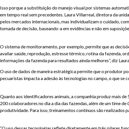
Isso porque a substituição do manejo visual por sistemas automat
em tempo real sem precedentes. Laura Villarreal, diretora da uni
pelos mercados internacionais, mas individualizam o cuidado, co
tomada de decisão, baseando-a em evidências e não em suposiçõe
O sistema de monitoramento, por exemplo, permite que as decisões
avaliar saúde, reprodução, estresse térmico, rotina da fazenda, o
informações da fazenda para resultados ainda melhores”, diz Laura
O uso de dados de maneira estratégica permite que o produtor pos
pecuaristas impacta a adesão às tecnologias no campo, o que se
Quanto aos identificadores animais, a companhia produz mais de 
200 colaboradores no dia a dia das fazendas, além de um time de
produtividade. Para isso, treinamentos contínuos são realizados p
“O uso dessas tecnologias reflete diretamente em três pilares fun