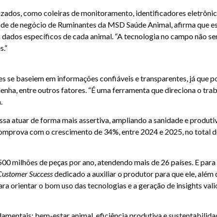
izados, como coleiras de monitoramento, identificadores eletrôni
dade de negócio de Ruminantes da MSD Saúde Animal, afirma que es
m dados específicos de cada animal. “A tecnologia no campo não s
s.”
 se baseiem em informações confiáveis e transparentes, já que po
rdenha, entre outros fatores. “É uma ferramenta que direciona o tr
.
sa atuar de forma mais assertiva, ampliando a sanidade e produti
 comprova com o crescimento de 34%, entre 2024 e 2025, no total
500 milhões de peças por ano, atendendo mais de 26 países. E par
Customer Success
dedicado a auxiliar o produtor para que ele, além 
ara orientar o bom uso das tecnologias e a geração de insights val
damentais: bem-estar animal, eficiência produtiva e sustentabilid