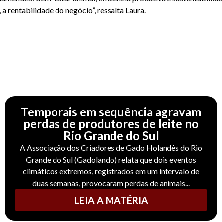
 rentabilidade do negócio”, ressalta Laura.
Temporais em sequência agravam
perdas de produtores de leite no
Rio Grande do Sul
A Associação dos Criadores de Gado Holandês do Rio
Grande do Sul (Gadolando) relata que dois eventos
climáticos extremos, registrados em um intervalo de
duas semanas, provocaram perdas de animais...
LEIA A MATÉRIA