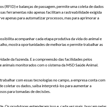
cos (RFID) e balanças de passagem, permite uma coleta de dados
sas ferramentas não apenas facilitam a rastreabilidade exigida
erve apenas para automatizar processos, mas para aprimorar a
ssibilita acompanhar cada etapa produtiva da vida do animal e
abalho, mostra oportunidades de melhorias e permite trabalhar as
vidade da fazenda. E a compreensão das facilidades pelos
 de animais monitorados com o sistema da MSD Saúde Animal.
a trabalhar com essas tecnologias no campo, a empresa conta com
de coletar os dados, saiba interpretá-los para aumentar a
iosos para tomadas de decisões.
ade. Os produtores entenderam isso e, cada vez mais, buscam pelas