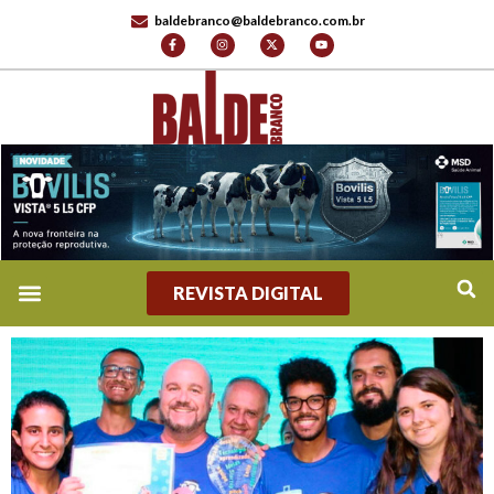
baldebranco@baldebranco.com.br
REVISTA DIGITAL