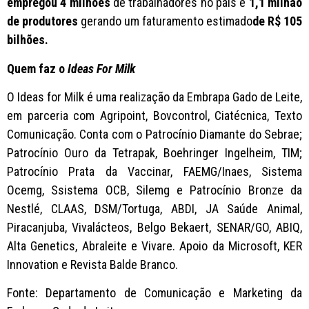
empregou 4 milhões
de trabalhadores no país e
1,1 milhão
de produtores
gerando um faturamento estimado
de R$ 105
bilhões.
Quem faz o
Ideas For Milk
O Ideas for Milk é uma realização da Embrapa Gado de Leite,
em parceria com Agripoint, Bovcontrol, Ciatécnica, Texto
Comunicação. Conta com o Patrocínio Diamante do Sebrae;
Patrocínio Ouro da Tetrapak, Boehringer Ingelheim, TIM;
Patrocínio Prata da Vaccinar, FAEMG/Inaes, Sistema
Ocemg, Ssistema OCB, Silemg e Patrocínio Bronze da
Nestlé, CLAAS, DSM/Tortuga, ABDI, JA Saúde Animal,
Piracanjuba, Vivalácteos, Belgo Bekaert, SENAR/GO, ABIQ,
Alta Genetics, Abraleite e Vivare. Apoio da Microsoft, KER
Innovation e Revista Balde Branco.
Fonte: Departamento de Comunicação e Marketing da