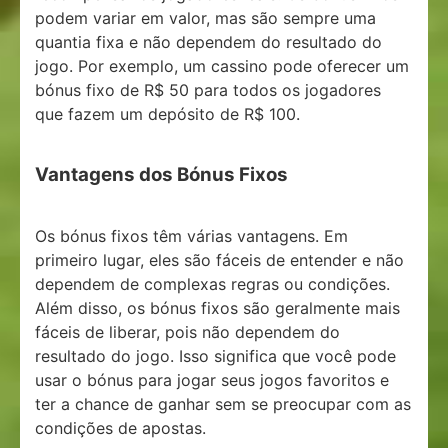
podem variar em valor, mas são sempre uma
quantia fixa e não dependem do resultado do
jogo. Por exemplo, um cassino pode oferecer um
bónus fixo de R$ 50 para todos os jogadores
que fazem um depósito de R$ 100.
Vantagens dos Bónus Fixos
Os bónus fixos têm várias vantagens. Em
primeiro lugar, eles são fáceis de entender e não
dependem de complexas regras ou condições.
Além disso, os bónus fixos são geralmente mais
fáceis de liberar, pois não dependem do
resultado do jogo. Isso significa que você pode
usar o bónus para jogar seus jogos favoritos e
ter a chance de ganhar sem se preocupar com as
condições de apostas.