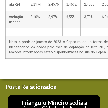
abr-24
2,2174
2,4576
2,4632
2,4563
2,5
variação
3,10%
3,97%
6,55%
3,70%
6,0
mensal
Nota: a partir de janeiro de 2023, o Cepea mudou a forma d
identificando os dados pelo mês da captação do leite cru
Maiores informações estão disponibilizadas no site do Cepea.
Posts Relacionados
Triângulo Mineiro sedia a