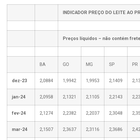
INDICADOR PREÇO DO LEITE AO 
Preços líquidos – não contém frete
BA
GO
MG
SP
PR
dez-23
2,0884
1,9942
1,9953
2,1409
2,1
jan-24
2,0958
2,1321
2,1105
2,2143
2,2
fev-24
2,1274
2,2382
2,2037
2,3048
2,3
mar-24
2,1507
2,3637
2,3116
2,3686
2,4