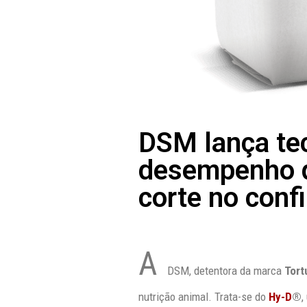
DSM lança tec
desempenho da
corte no con
A
DSM, detentora da marca
Tor
nutrição animal. Trata-se do
Hy-D
®
,