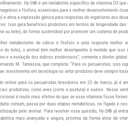
confinamento. Hy-D® é um
metabólito específico de vitamina D3 que
 magnésio e fósforo, essenciais para o melhor desenvolvimento óss
) e ativa a expressão gênica para respostas do organismo aos desa
es. Isso gera benefícios produtivos em termos de longevidade das v
ne ou leite), de forma sustentável por promover um sistema de prod
lhor metabolismo de cálcio e fósforo e uma resposta melhor 
e do leite), o animal tem melhor desempenho à medida que isso 
tivo e a evolução dos índices zootécnicos”, comenta o diretor glob
ernando M. Tamassia, que completa: “Para os pecuaristas, isso si
quer investimento em tecnologia no setor produtivo deve sempre traz
to online para os pecuaristas brasileiros em 25 de março, já é a
cies produtivas, como aves (corte e postura) e suínos. Nesse sent
tricional é muito mais efetivo do que se essa vitamina fosse forne
dieta comum, passa por duas etapas metabólicas, no fígado e nos ri
utilização pelo animal. Para resolver essa questão, Hy-D® já ent
abólica mais avançada e segura, próxima da forma ativa da vita