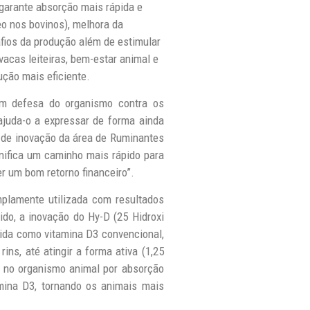
 garante absorção mais rápida e
eo nos bovinos), melhora da
fios da produção além de estimular
acas leiteiras, bem-estar animal e
ução mais eficiente.
em defesa do organismo contra os
ajuda-o a expressar de forma ainda
al de inovação da área de Ruminantes
gnifica um caminho mais rápido para
er um bom retorno financeiro”.
mplamente utilizada com resultados
ido, a inovação do Hy-D (25 Hidroxi
cida como vitamina D3 convencional,
ns, até atingir a forma ativa (1,25
ra no organismo animal por absorção
mina D3, tornando os animais mais