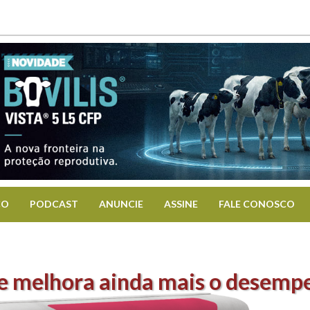
CO
PODCAST
ANUNCIE
ASSINE
FALE CONOSCO
e melhora ainda mais o desempe