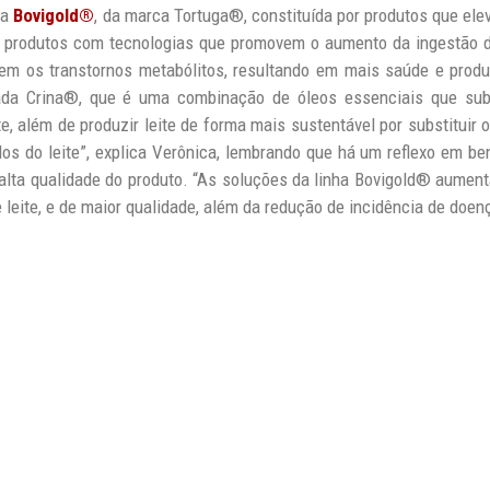
ha
Bovigold®
, da marca Tortuga®, constituída por produtos que ele
 produtos com tecnologias que promovem o aumento da ingestão d
zem os transtornos metabólitos, resultando em mais saúde e produ
 Crina®, que é uma combinação de óleos essenciais que substi
, além de produzir leite de forma mais sustentável por substituir o
dos do leite”, explica Verônica, lembrando que há um reflexo em 
a alta qualidade do produto. “As soluções da linha Bovigold® aument
leite, e de maior qualidade, além da redução de incidência de doen