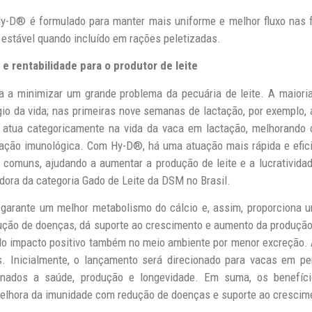
y-D® é formulado para manter mais uniforme e melhor fluxo nas 
 estável quando incluído em rações peletizadas.
e rentabilidade para o produtor de leite
 a minimizar um grande problema da pecuária de leite. A maioria
io da vida; nas primeiras nove semanas de lactação, por exemplo, a
3 atua categoricamente na vida da vaca em lactação, melhorando 
lação imunológica. Com Hy-D®, há uma atuação mais rápida e efici
omuns, ajudando a aumentar a produção de leite e a lucratividad
dora da categoria Gado de Leite da DSM no Brasil.
garante um melhor metabolismo do cálcio e, assim, proporciona u
ção de doenças, dá suporte ao crescimento e aumento da produção 
o impacto positivo também no meio ambiente por menor excreção. A
as. Inicialmente, o lançamento será direcionado para vacas em pe
onados a saúde, produção e longevidade. Em suma, os benefíci
melhora da imunidade com redução de doenças e suporte ao crescim