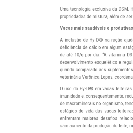
Uma tecnologia exclusiva da DSM, H
propriedades de mistura, além de ser
Vacas mais saudáveis e produtivas 
A inclusão de Hy-D® na ração ajuda
deficiência de cálcio em algum estág
de até 10/g por dia. “A vitamina D
desenvolvimento esquelético e regu
quando comparado aos suplementos c
veterinária Verônica Lopes, coordena
O uso do Hy-D® em vacas leiteiras 
imunidade e, consequentemente, redu
de macrominerais no organismo, tend
estágios de vida das vacas leiteir
enfrentam maiores desafios relaci
são
:
aumento da produção de leite, 