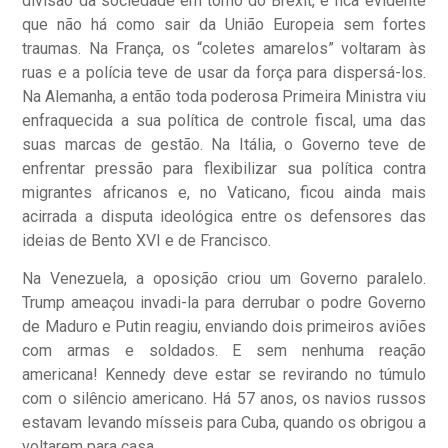
divisão da sociedade em torno do Brexit, e fica evidente
que não há como sair da União Europeia sem fortes
traumas. Na França, os “coletes amarelos” voltaram às
ruas e a polícia teve de usar da força para dispersá-los.
Na Alemanha, a então toda poderosa Primeira Ministra viu
enfraquecida a sua política de controle fiscal, uma das
suas marcas de gestão. Na Itália, o Governo teve de
enfrentar pressão para flexibilizar sua política contra
migrantes africanos e, no Vaticano, ficou ainda mais
acirrada a disputa ideológica entre os defensores das
ideias de Bento XVI e de Francisco.
Na Venezuela, a oposição criou um Governo paralelo.
Trump ameaçou invadi-la para derrubar o podre Governo
de Maduro e Putin reagiu, enviando dois primeiros aviões
com armas e soldados. E sem nenhuma reação
americana! Kennedy deve estar se revirando no túmulo
com o silêncio americano. Há 57 anos, os navios russos
estavam levando mísseis para Cuba, quando os obrigou a
voltarem para casa.