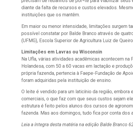
precisam de rebanhos de por¬te para viabilizar seus 
diante da falta de recursos e custos elevados. Mesm
instituições que os mantêm.
Em maior ou menor intensidade, limitações surgem tan
possível constatar por Balde Branco através de quatro
(UFMG), Escola Superior de Agricultura Luiz de Queir
Limitações em Lavras ou Wisconsin
Na Ufla, várias atividades acadêmicas acontecem na F
Holandesa, com 50 a 60 vacas em lactação e produções
própria fazenda, pertencia à Faepe-Fundação de Apoio
foram adquiridas pela instituição de ensino.
O leite é vendido para um laticínio da região, embora
comerciais, o que faz com que seus custos sejam ele
estrutura é feito pelos alunos dos cursos de agronomi
fazenda. Mas aos domingos, tudo fica por conta dos a
Leia a íntegra desta matéria na edição Balde Branco 6