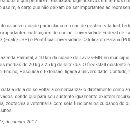
estudos e que permitam resultados significativos em termos num
o assim, é certo que não deixam de ser importantes ao represe
to na universidade particular como nas de gestão estadual, fed
 importantes instituições de ensino: Universidade Federal de La
oz (Esalq/USP) e Pontifícia Universidade Católica do Paraná (PU
azenda Palmital, a 10 km da cidade de Lavras-MG, no município 
 médias de 20 kg a 25 kg de leite/dia. O free-stall existente 
, Ensino, Pesquisa e Extensão, ligada à universidade. Contudo, 
 exista a ideia de se voltar a comercializá-lo diretamente como 
vados, sendo que para seu sustento igualmente existem recursos
a, zootecnia e veterinária, com seis funcionários cuidando do di
lunos.
27, de janeiro 2017