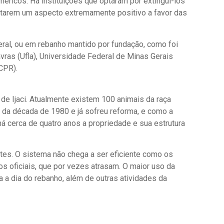
éricos. Há instituições que optaram por extingui-los
ntarem um aspecto extremamente positivo a favor das
eral, ou em rebanho mantido por fundação, como foi
vras (Ufla), Universidade Federal de Minas Gerais
CPR).
de Ijaci. Atualmente existem 100 animais da raça
é da década de 1980 e já sofreu reforma, e como a
há cerca de quatro anos a propriedade e sua estrutura
antes. O sistema não chega a ser eficiente como os
 oficiais, que por vezes atrasam. O maior uso da
a a dia do rebanho, além de outras atividades da