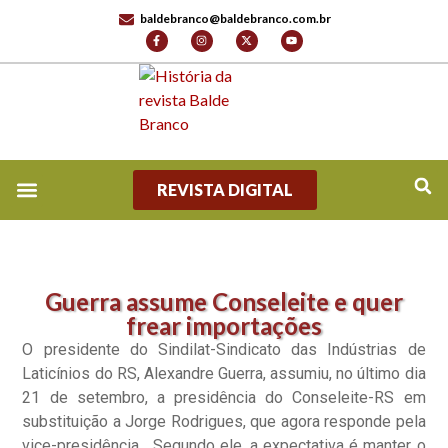
baldebranco@baldebranco.com.br
REVISTA DIGITAL
REVISTA DIGITAL
TV BALDE BRANCO
FALE CONOSCO
Guerra assume Conseleite e quer
frear importações
O presidente do Sindilat-Sindicato das Indústrias de
Laticínios do RS, Alexandre Guerra, assumiu, no último dia
21 de setembro, a presidência do Conseleite-RS em
substituição a Jorge Rodrigues, que agora responde pela
vice-presidência. Segundo ele, a expectativa é manter o