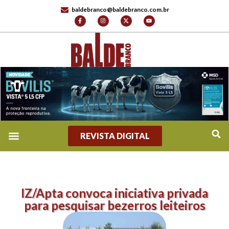
baldebranco@baldebranco.com.br
REVISTA DIGITAL
REVISTA DIGITAL
TV BALDE BRANCO
FALE CONOSCO
IZ/Apta convoca iniciativa privada
para pesquisar bezerros leiteiros