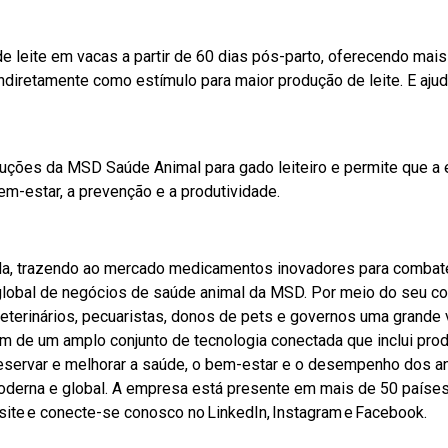
leite em vacas a partir de 60 dias pós-parto, oferecendo mais 
 indiretamente como estímulo para maior produção de leite. E aj
luções da MSD Saúde Animal para gado leiteiro e permite que 
m-estar, a prevenção e a produtividade.
ida, trazendo ao mercado medicamentos inovadores para comba
de global de negócios de saúde animal da MSD. Por meio do seu 
erinários, pecuaristas, donos de pets e governos uma grande v
 de um amplo conjunto de tecnologia conectada que inclui produt
eservar e melhorar a saúde, o bem-estar e o desempenho dos 
derna e global. A empresa está presente em mais de 50 países
site
e conecte-se conosco no
LinkedIn
,
Instagram
e
Faceb
ook
.