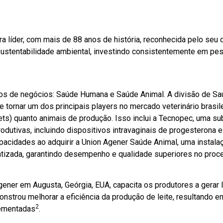
a líder, com mais de 88 anos de história, reconhecida pelo seu
stentabilidade ambiental, investindo consistentemente em pes
 de negócios: Saúde Humana e Saúde Animal. A divisão de Saúd
 tornar um dos principais players no mercado veterinário brasil
ets) quanto animais de produção. Isso inclui a Tecnopec, uma s
utivas, incluindo dispositivos intravaginais de progesterona e 
acidades ao adquirir a Union Agener Saúde Animal, uma instalaç
atizada, garantindo desempenho e qualidade superiores no proc
er em Augusta, Geórgia, EUA, capacita os produtores a gerar leit
rou melhorar a eficiência da produção de leite, resultando e
2
lementadas
.