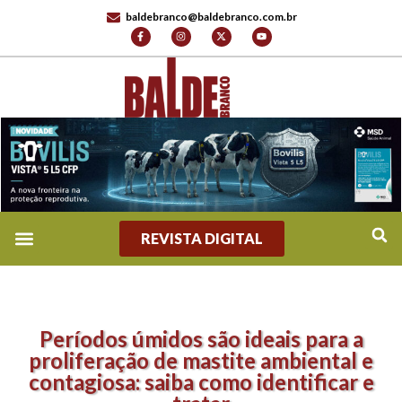
baldebranco@baldebranco.com.br
REVISTA DIGITAL
REVISTA DIGITAL
TV BALDE BRANCO
FALE CONOSCO
Períodos úmidos são ideais para a
proliferação de mastite ambiental e
contagiosa: saiba como identificar e