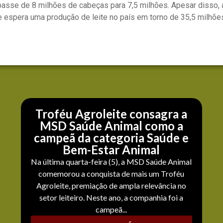
asse de 8 milhões de cabeças para 7,5 milhões. Apesar disso, a
 espera uma produção de leite no país em torno de 35,5 milhõe
Troféu Agroleite consagra a
MSD Saúde Animal como a
campeã da categoria Saúde e
Bem-Estar Animal
Na última quarta-feira (5), a MSD Saúde Animal
comemorou a conquista de mais um Troféu
Agroleite, premiação de ampla relevância no
setor leiteiro. Neste ano, a companhia foi a
campeã...